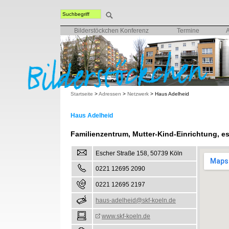
Bilderstöckchen Konferenz
Termine
Startseite
>
Adressen
>
Netzwerk
>
Haus Adelheid
Haus Adelheid
Familienzentrum, Mutter-Kind-Einrichtung, e
Escher Straße 158, 50739 Köln
0221 12695 2090
0221 12695 2197
haus-adelheid@skf-koeln.de
www.skf-koeln.de