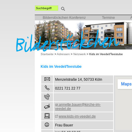
Bilderstöckchen Konferenz
Termine
Startseite
>
Adressen
>
Netzwerk
>
Kids im Veedel/Teestube
Kids im Veedel/Teestube
Menzelstraße 14, 50733 Köln
0221 721 22 77
gr.annette.bauer@kirche-im-
veedel.de
www.kids-im-veedel.de
Frau Bauer