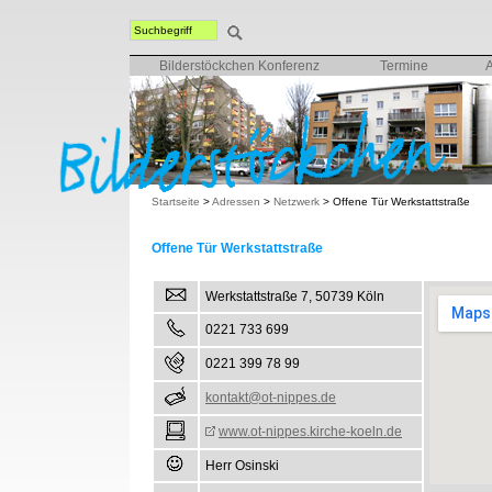
Bilderstöckchen Konferenz
Termine
Startseite
>
Adressen
>
Netzwerk
>
Offene Tür Werkstattstraße
Offene Tür Werkstattstraße
Werkstattstraße 7, 50739 Köln
0221 733 699
0221 399 78 99
kontakt@ot-nippes.de
www.ot-nippes.kirche-koeln.de
Herr Osinski