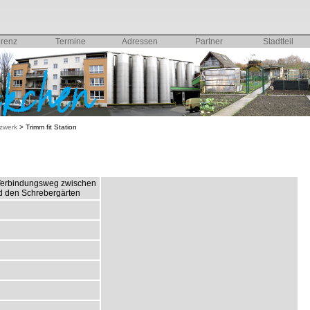
erenz
Termine
Adressen
Partner
Stadtteil
zwerk
>
Trimm fit Station
Verbindungsweg zwischen
d den Schrebergärten