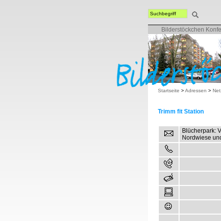
Bilderstöckchen Konf
Startseite
>
Adressen
>
Net
Trimm fit Station
Blücherpark: 
Nordwiese un