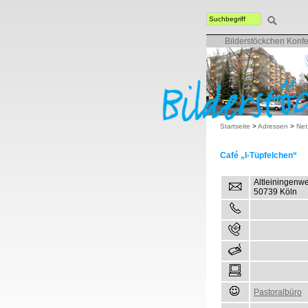
Bilderstöckchen Konf
Startseite
>
Adressen
>
Net
Café „I-Tüpfelchen“
Altleiningenw
50739 Köln
Pastoralbüro