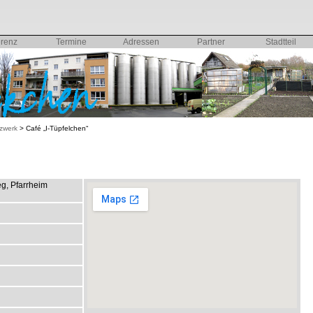
erenz
Termine
Adressen
Partner
Stadtteil
zwerk
>
Café „I-Tüpfelchen“
eg, Pfarrheim