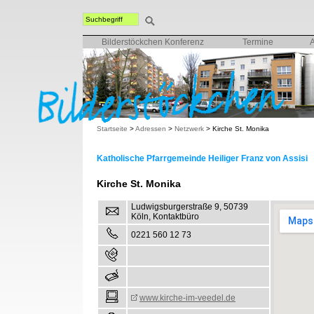
Bilderstöckchen Konferenz
Termine
Startseite
>
Adressen
>
Netzwerk
>
Kirche St. Monika
Katholische Pfarrgemeinde Heiliger Franz von Assisi
Kirche St. Monika
Ludwigsburgerstraße 9, 50739
Köln, Kontaktbüro
0221 560 12 73
www.kirche-im-veedel.de