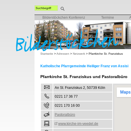
Bilderstöckchen Konferenz
Termine
Startseite
>
Adressen
>
Netzwerk
>
Pfarrkirche St. Franziskus
Katholische Pfarrgemeinde Heiliger Franz von Assisi
Pfarrkirche St. Franziskus und Pastoralbüro
An St. Franziskus 2, 50739 Köln
0221 17 36 77
0221 170 16 00
Pastoralbüro
www.kirche-im-veedel.de