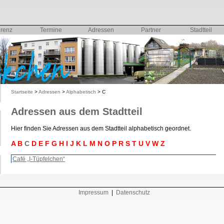
erenz
Termine
Adressen
Partner
Stadtteil
Startseite
>
Adressen
>
Alphabetisch
> C
Adressen aus dem Stadtteil
Hier finden Sie Adressen aus dem Stadtteil alphabetisch geordnet.
A
B
C
D
E
F
G
H
I
J
K
L
M
N
O
P
R
S
T
U
V
W
Z
Café „I-Tüpfelchen“
Impressum
|
Datenschutz